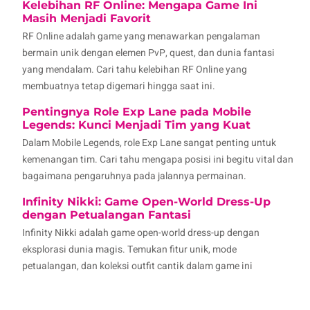
Kelebihan RF Online: Mengapa Game Ini
Masih Menjadi Favorit
RF Online adalah game yang menawarkan pengalaman
bermain unik dengan elemen PvP, quest, dan dunia fantasi
yang mendalam. Cari tahu kelebihan RF Online yang
membuatnya tetap digemari hingga saat ini.
Pentingnya Role Exp Lane pada Mobile
Legends: Kunci Menjadi Tim yang Kuat
Dalam Mobile Legends, role Exp Lane sangat penting untuk
kemenangan tim. Cari tahu mengapa posisi ini begitu vital dan
bagaimana pengaruhnya pada jalannya permainan.
Infinity Nikki: Game Open-World Dress-Up
dengan Petualangan Fantasi
Infinity Nikki adalah game open-world dress-up dengan
eksplorasi dunia magis. Temukan fitur unik, mode
petualangan, dan koleksi outfit cantik dalam game ini