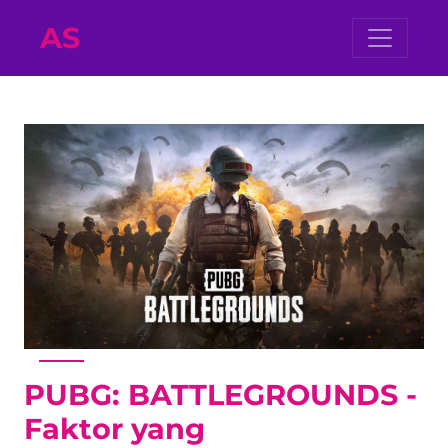
AS
PUBG: BATTLEGROUNDS -
Faktor yang