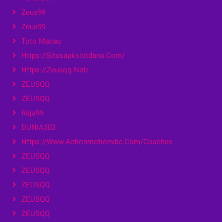
Zeus99
Zeus99
Toto Macau
Https://situsapkslotdana.com/
Https://zeusqq.net/
ZEUSQQ
ZEUSQQ
Raja99
DUNIA303
Https://www.actionmotionvbc.com/coaches
ZEUSQQ
ZEUSQQ
ZEUSQQ
ZEUSQQ
ZEUSQQ