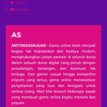
Twitter
Youtube
AS
ANTONIASANJUAN
- Game online telah menjadi
bagian tak terpisahkan dari budaya modern,
menghubungkan jutaan pemain di seluruh dunia
dalam sebuah dunia digital yang penuh dengan
petualangan, tantangan, dan keseruan tak
terduga. Dari gamer casual hingga kompetitor
eSports yang serius, game online menawarkan
pengalaman yang luas dan beragam untuk
semua orang. Mari kita telusuri beberapa aspek
yang membuat game online begitu menarik dan
populer.