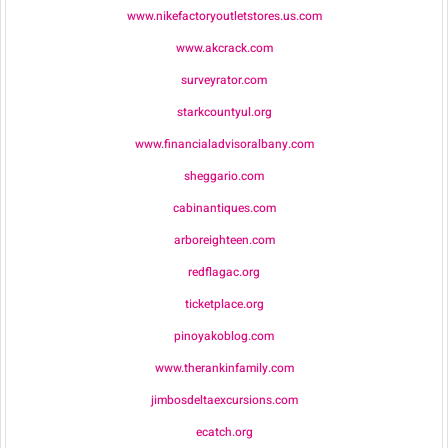
www.nikefactoryoutletstores.us.com
www.akcrack.com
surveyrator.com
starkcountyul.org
www.financialadvisoralbany.com
sheggario.com
cabinantiques.com
arboreighteen.com
redflagac.org
ticketplace.org
pinoyakoblog.com
www.therankinfamily.com
jimbosdeltaexcursions.com
ecatch.org