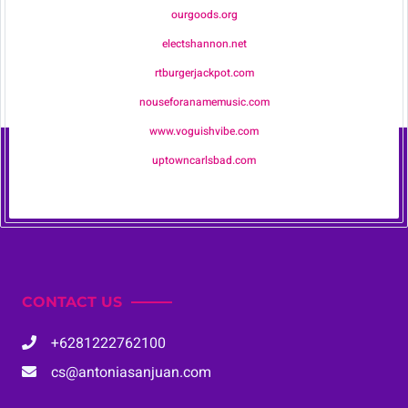
ourgoods.org
electshannon.net
rtburgerjackpot.com
nouseforanamemusic.com
www.voguishvibe.com
uptowncarlsbad.com
CONTACT US
+6281222762100
cs@antoniasanjuan.com