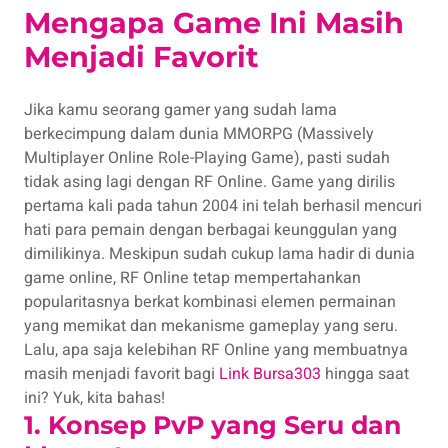
Mengapa Game Ini Masih
Menjadi Favorit
Jika kamu seorang gamer yang sudah lama
berkecimpung dalam dunia MMORPG (Massively
Multiplayer Online Role-Playing Game), pasti sudah
tidak asing lagi dengan RF Online. Game yang dirilis
pertama kali pada tahun 2004 ini telah berhasil mencuri
hati para pemain dengan berbagai keunggulan yang
dimilikinya. Meskipun sudah cukup lama hadir di dunia
game online, RF Online tetap mempertahankan
popularitasnya berkat kombinasi elemen permainan
yang memikat dan mekanisme gameplay yang seru.
Lalu, apa saja kelebihan RF Online yang membuatnya
masih menjadi favorit bagi
Link Bursa303
hingga saat
ini? Yuk, kita bahas!
1. Konsep PvP yang Seru dan