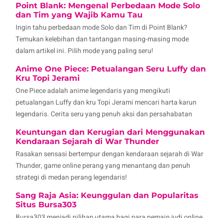
Point Blank: Mengenal Perbedaan Mode Solo
dan Tim yang Wajib Kamu Tau
Ingin tahu perbedaan mode Solo dan Tim di Point Blank?
Temukan kelebihan dan tantangan masing-masing mode
dalam artikel ini. Pilih mode yang paling seru!
Anime One Piece: Petualangan Seru Luffy dan
Kru Topi Jerami
One Piece adalah anime legendaris yang mengikuti
petualangan Luffy dan kru Topi Jerami mencari harta karun
legendaris. Cerita seru yang penuh aksi dan persahabatan
Keuntungan dan Kerugian dari Menggunakan
Kendaraan Sejarah di War Thunder
Rasakan sensasi bertempur dengan kendaraan sejarah di War
Thunder, game online perang yang menantang dan penuh
strategi di medan perang legendaris!
Sang Raja Asia: Keunggulan dan Popularitas
Situs Bursa303
Bursa303 menjadi pilihan utama bagi para pemain judi online