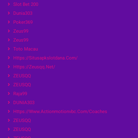
Slot Bet 200
Dunia303
Poker369
Zeus99
Zeus99
Toto Macau
Https://situsapkslotdana.com/
Https://zeusqq.net/
ZEUSQQ
ZEUSQQ
Raja99
DUNIA303
Https://www.actionmotionvbc.com/coaches
ZEUSQQ
ZEUSQQ