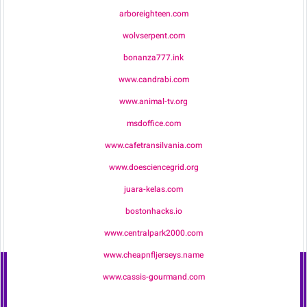
arboreighteen.com
wolvserpent.com
bonanza777.ink
www.candrabi.com
www.animal-tv.org
msdoffice.com
www.cafetransilvania.com
www.doesciencegrid.org
juara-kelas.com
bostonhacks.io
www.centralpark2000.com
www.cheapnfljerseys.name
www.cassis-gourmand.com