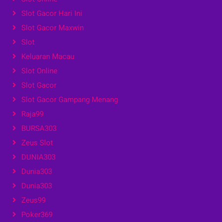
Slot Gacor Hari Ini
Slot Gacor Maxwin
Slot
Keluaran Macau
Slot Online
Slot Gacor
Slot Gacor Gampang Menang
Raja99
BURSA303
Zeus Slot
DUNIA303
Dunia303
Dunia303
Zeus99
Poker369