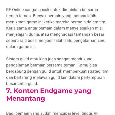
RF Online sangat cocok untuk dimainkan bersama
teman-teman. Banyak pemain yang merasa lebih
menikmati game ini ketika mereka bermain dalam tim.
Kerja sama antar pemain dalam menyelesaikan misi,
menjelajahi dunia, atau menghadapi tantangan besar
seperti raid boss menjadi salah satu pengalaman seru
dalam game ini.
Sistem guild atau klan juga sangat mendukung
pengalaman bermain bersama teman. Kamu bisa
bergabung dengan guild untuk memperkuat strategi tim
dan bertarung melawan guild lain dalam pertempuran
besar antar guild.
7. Konten Endgame yang
Menantang
Bagi pemain yang sudah mencapai level tinggi, RF