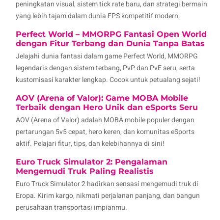
peningkatan visual, sistem tick rate baru, dan strategi bermain
yang lebih tajam dalam dunia FPS kompetitif modern.
Perfect World – MMORPG Fantasi Open World
dengan Fitur Terbang dan Dunia Tanpa Batas
Jelajahi dunia fantasi dalam game Perfect World, MMORPG
legendaris dengan sistem terbang, PvP dan PvE seru, serta
kustomisasi karakter lengkap. Cocok untuk petualang sejati!
AOV (Arena of Valor): Game MOBA Mobile
Terbaik dengan Hero Unik dan eSports Seru
AOV (Arena of Valor) adalah MOBA mobile populer dengan
pertarungan 5v5 cepat, hero keren, dan komunitas eSports
aktif. Pelajari fitur, tips, dan kelebihannya di sini!
Euro Truck Simulator 2: Pengalaman
Mengemudi Truk Paling Realistis
Euro Truck Simulator 2 hadirkan sensasi mengemudi truk di
Eropa. Kirim kargo, nikmati perjalanan panjang, dan bangun
perusahaan transportasi impianmu.