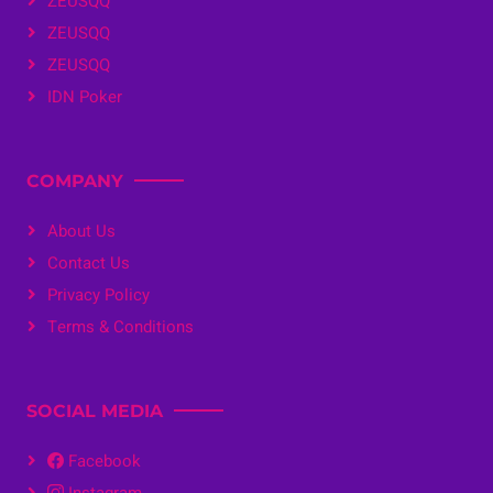
ZEUSQQ
ZEUSQQ
ZEUSQQ
IDN Poker
COMPANY
About Us
Contact Us
Privacy Policy
Terms & Conditions
SOCIAL MEDIA
Facebook
Instagram