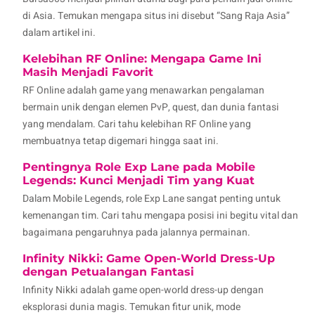
di Asia. Temukan mengapa situs ini disebut “Sang Raja Asia”
dalam artikel ini.
Kelebihan RF Online: Mengapa Game Ini
Masih Menjadi Favorit
RF Online adalah game yang menawarkan pengalaman
bermain unik dengan elemen PvP, quest, dan dunia fantasi
yang mendalam. Cari tahu kelebihan RF Online yang
membuatnya tetap digemari hingga saat ini.
Pentingnya Role Exp Lane pada Mobile
Legends: Kunci Menjadi Tim yang Kuat
Dalam Mobile Legends, role Exp Lane sangat penting untuk
kemenangan tim. Cari tahu mengapa posisi ini begitu vital dan
bagaimana pengaruhnya pada jalannya permainan.
Infinity Nikki: Game Open-World Dress-Up
dengan Petualangan Fantasi
Infinity Nikki adalah game open-world dress-up dengan
eksplorasi dunia magis. Temukan fitur unik, mode